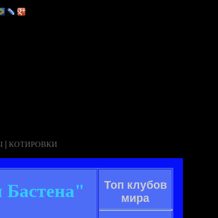
|
Ы
КОТИРОВКИ
Топ клубов
н Бастена"
мира