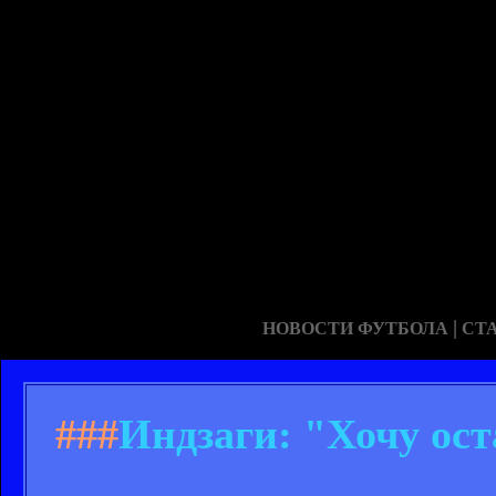
|
НОВОСТИ ФУТБОЛА
СТ
###
Индзаги: "Хочу ост