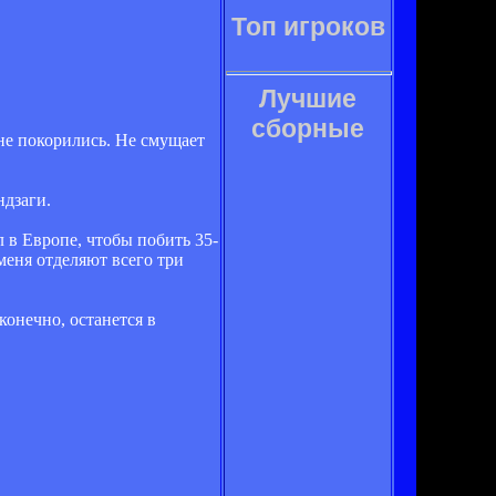
Топ игроков
Лучшие
сборные
не покорились. Не смущает
ндзаги.
л в Европе, чтобы побить 35-
меня отделяют всего три
конечно, останется в