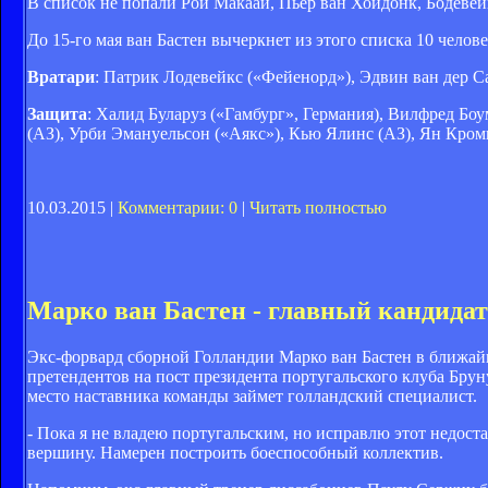
В список не попали Рой Макаай, Пьер ван Хойдонк, Бодевей
До 15-го мая ван Бастен вычеркнет из этого списка 10 челове
Вратари
: Патрик Лодевейкс («Фейенорд»), Эдвин ван дер С
Защита
: Халид Буларуз («Гамбург», Германия), Вилфред Бо
(АЗ), Урби Эмануельсон («Аякс»), Кью Ялинс (АЗ), Ян Кром
10.03.2015 |
Комментарии: 0
|
Читать полностью
Марко ван Бастен - главный кандидат
Экс-форвард сборной Голландии Марко ван Бастен в ближайш
претендентов на пост президента португальского клуба Брун
место наставника команды займет голландский специалист.
- Пока я не владею португальским, но исправлю этот недоста
вершину. Намерен построить боеспособный коллектив.