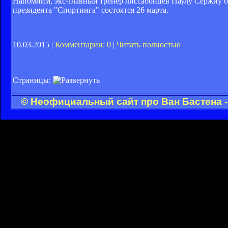
Напомним, экс-главный тренер лиссабонцев Паулу Сержиу б
президента "Спортинга" состоятся 26 марта.
10.03.2015 |
Комментарии: 0
|
Читать полностью
Страницы:
© Неофициальный сайт про Ван Бастена -