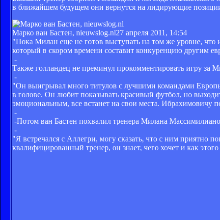
в ближайшем будущем они вернутся на лидирующие позиции
Марко ван Бастен, nieuwslog.nl
27 апреля 2011, 14:54
"Пока Милан еще не готов выступать на том же уровне, что
который в скором времени составит конкуренцию другим евр
-
Также голландец не преминул прокомментировать игру за М
-
"Он выигрывал много титулов с лучшими командами Европы и
в голове. Он любит показывать красивый футбол, но выходит и
эмоциональным, все встанет на свои места. Ибрахимовичу по
-
-Потом ван Бастен похвалил тренера Милана Массимилиано
-
"Я встречался с Аллегри, могу сказать, что с ним приятно 
квалифицированный тренер, он знает, чего хочет и как этого