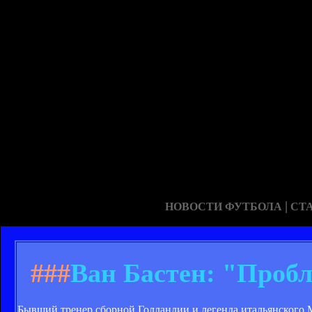
|
НОВОСТИ ФУТБОЛА
СТ
###
Ван Бастен: "Проб
Бывший тренер сборной Голландии и легенда итальянского Ми